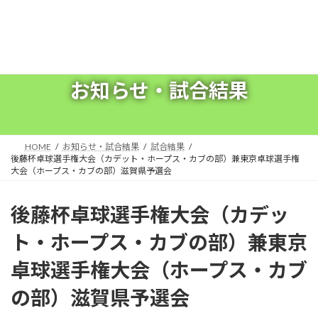
コ
ナ
ン
ビ
テ
ゲ
ン
ー
ツ
シ
へ
ョ
お知らせ・試合結果
ス
ン
キ
に
ッ
移
プ
動
HOME
お知らせ・試合結果
試合結果
後藤杯卓球選手権大会（カデット・ホープス・カブの部）兼東京卓球選手権
大会（ホープス・カブの部）滋賀県予選会
後藤杯卓球選手権大会（カデッ
ト・ホープス・カブの部）兼東京
卓球選手権大会（ホープス・カブ
の部）滋賀県予選会